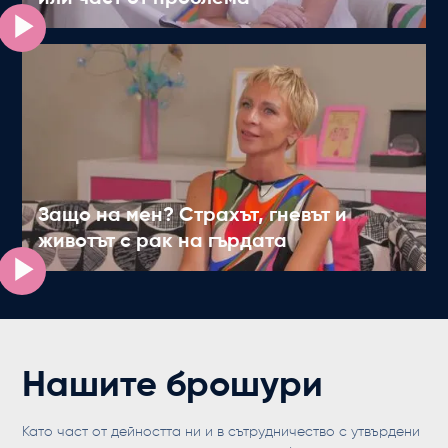
Защо на мен? Страхът, гневът и
животът с рак на гърдата
Нашите брошури
Като част от дейността ни и в сътрудничество с утвърдени