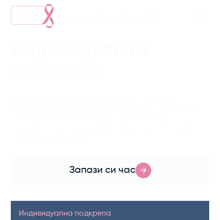
Фондация за жени с рак на гърдата
Индивидуална
подкрепа
В лична среща с нашите специалисти, също жени,
преживели рак на гърдата, ще ви помогнем да намерите
отговор на въпросите, които си задавате, ще ви
подкрепим, за да преодолеете тревогите и страховете си
по време на лечението.
Запази си час
Индивидуална подкрепа