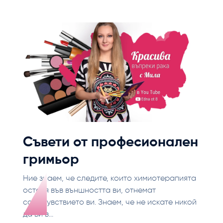
Съвети от професионален
гримьор
Ние знаем, че следите, които химиотерапията
оставя във външността ви, отнемат
самочувствието ви. Знаем, че не искате никой
да ви в...