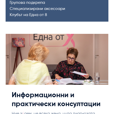
Групова подкрепа
Специализирани аксесоари
Клубът на Една от 8
Информационни и
практически консултации
Ние знаем, че всяка жена, чула диагнозата