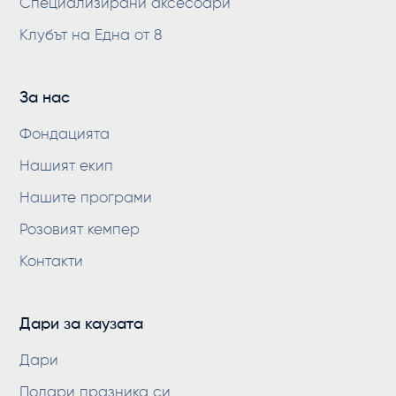
Специализирани аксесоари
Клубът на Една от 8
За нас
Фондацията
Нашият екип
Нашите програми
Розовият кемпер
Контакти
Дари за каузата
Дари
Подари празника си