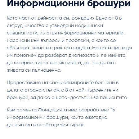
Информационни брошури
Като част от дейността си, фондация Една от 8 в
сътрудничество с утвърдени медицински
специалисти, изготвя информационни материали,
насочени към въпроси и проблеми, с които се
сблъскват жените с рак на гърдата. Нашата цел е да
им помогнем да разберат диагнозата и лечението,
да се ориентират в епикризата, да продължат
живота си пълноценно.
Предоставяме на специализираните болници в
цялата страна стелаж с 8 от най-търсените ни
брошури, за да са ощепо-достъпни за пациентите.
Към момента Фондацията има разработени 15
информационни брошури, които ежегодно
допечатва в необходимия тираж.