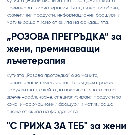
Кутията „Някой мисли за теб“ е за дамите, които
преминават химиотерапия. Тя съдържа: тюрбани,
козметични продукти, информационни брошури и
мотивиращо писмо от екипа на фондацията.
„РОЗОВА ПРЕГРЪДКА“ за
жени, преминаващи
лъчетерапия
Кутията „Розова прегръдка“ е за жените,
преминаващи лъчетерапия. Тя съдържа: розов
памучен шал, с който да покриват тялото си по
време наоблъчване, специализирани продукти за
кожа, информационни брошури и мотивиращо
писмо от екипа на фондацията.
"С ГРИЖА ЗА ТЕБ" за жени