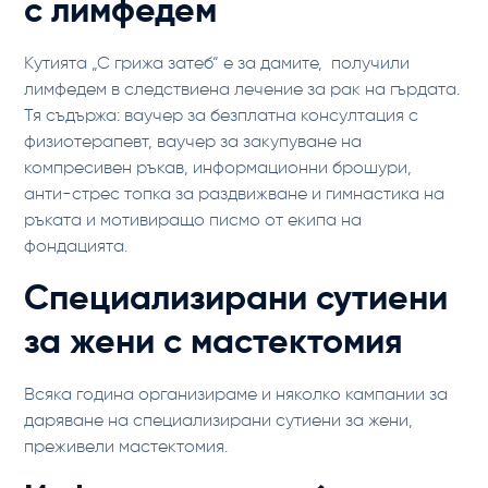
с лимфедем
Кутията „С грижа затеб“ е за дамите, получили
лимфедем в следствиена лечение за рак на гърдата.
Тя съдържа: ваучер за безплатна консултация с
физиотерапевт, ваучер за закупуване на
компресивен ръкав, информационни брошури,
анти-стрес топка за раздвижване и гимнастика на
ръката и мотивиращо писмо от екипа на
фондацията.
Специализирани сутиени
за жени с мастектомия
Всяка година организираме и няколко кампании за
даряване на специализирани сутиени за жени,
преживели мастектомия.