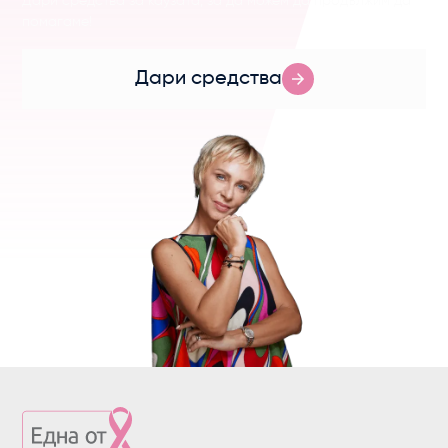
Дари средства за каузата, за да можем да продължим да
помагаме!
Дари средства