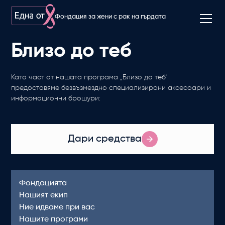
Фондация за жени с рак на гърдата
Близо до теб
Като част от нашата програма „Близо до теб“
предоставяме безвъзмездно специализирани аксесоари и
информационни брошури:
Дари средства
Фондацията
Нашият екип
Ние идваме при вас
Нашите програми