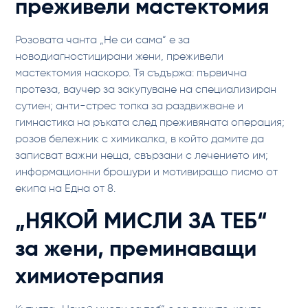
преживели мастектомия
Розовата чанта „Не си сама“ е за
новодиагностицирани жени, преживели
мастектомия наскоро. Тя съдържа: първична
протеза, ваучер за закупуване на специализиран
сутиен; анти-стрес топка за раздвижване и
гимнастика на ръката след преживяната операция;
розов бележник с химикалка, в който дамите да
записват важни неща, свързани с лечението им;
информационни брошури и мотивиращо писмо от
екипа на Една от 8.
„НЯКОЙ МИСЛИ ЗА ТЕБ“
за жени, преминаващи
химиотерапия