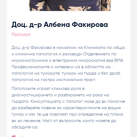
Доц. д-р Албена Факирова
Патолог
Доц. д-р Факирова е началник на Клиниката по обща
и клинична патология и ръководи Отделението по
имунохистохимия и електронна микроскопия във ВМА.
Професионалните ѝ интереси са в областта на
патология на туморите: тумори на гърда и бял дроб,
патология на гастро инстиналния тракт.
Патолозите играят ключова роля в
диагностицирането и разбирането на рака на
гърдата. Консултацията с патолог може да ви помогне
да разберете повече за характеристиките на вашия
тумор и как те ще повлияят при определяне на плана
ви за лечение. Част от въпросите, които можете да
обсъдите са: