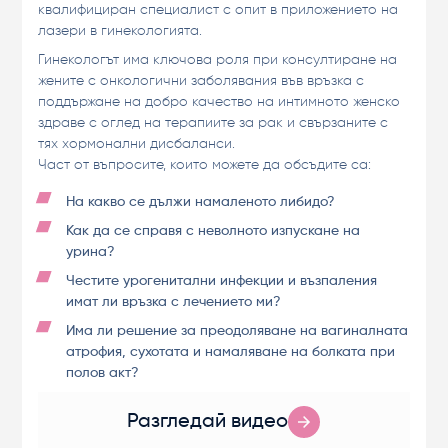
квалифициран специалист с опит в приложението на
лазери в гинекологията.
Гинекологът има ключова роля при консултиране на
жените с онкологични заболявания във връзка с
поддържане на добро качество на интимното женско
здраве с оглед на терапиите за рак и свързаните с
тях хормонални дисбаланси.
Част от въпросите, които можете да обсъдите са:
На какво се дължи намаленото либидо?
Как да се справя с неволното изпускане на
урина?
Честите урогенитални инфекции и възпаления
имат ли връзка с лечението ми?
Има ли решение за преодоляване на вагиналната
атрофия, сухотата и намаляване на болката при
полов акт?
Разгледай видео