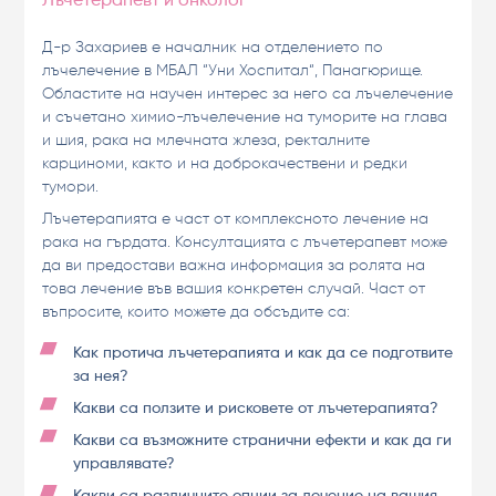
Лъчетерапевт и онколог
Д-р Захариев е началник на отделението по
лъчелечение в МБАЛ “Уни Хоспитал“, Панагюрище.
Областите на научен интерес за него са лъчелечение
и съчетано химио-лъчелечение на туморите на глава
и шия, рака на млечната жлеза, ректалните
карциноми, както и на доброкачествени и редки
тумори.
Лъчетерапията е част от комплексното лечение на
рака на гърдата. Консултацията с лъчетерапевт може
да ви предостави важна информация за ролята на
това лечение във вашия конкретен случай. Част от
въпросите, които можете да обсъдите са:
Как протича лъчетерапията и как да се подготвите
за нея?
Какви са ползите и рисковете от лъчетерапията?
Какви са възможните странични ефекти и как да ги
управлявате?
Какви са различните опции за лечение на вашия