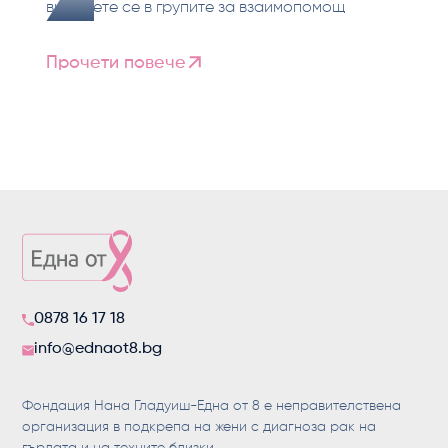
включете се в групите за взаимопомощ
Прочети повече
0878 16 17 18
info@ednaot8.bg
Фондация Нана Гладуиш-Една от 8 е неправителствена
организация в подкрепа на жени с диагноза рак на
гърдата и на техните близки.