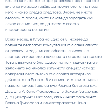
изследванията, какво представлява предписаното
ви лечение, защо трябва да преминете точно през
него и какво следва след това. Знаем, че имате
безброй въпроси, които искате да зададете към
лекар специалист, за да вземете своето
информирано решение.
Всеки месец, в Клуба на Една от 8, можете да
получите безплатна консултация със специалисти
от различни медицински области, свързани с
диагностицирането и лечението на рака на гърдата.
Това е възможно благодарение на инициативата и
желанието на няколко изтъкнати специалисти да
подкрепят безвъзмезно със своята експертиза
дейността на Една от 8 и пациентите, които търсят
нашата помощ. Това са д-р Росица Кръстева д.м.,
Доц. д-р Албена Факирова, д-р Захари Захариев,
д-р Димитрина Николова, клиничният фармацевт
Велина Григорова и кинезитерапевтът Нина