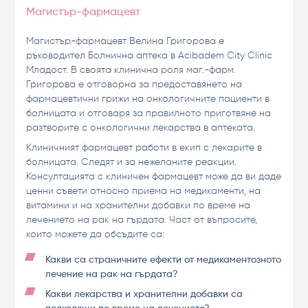
Магистър-фармацевт
Магистър-фармацевт Велина Григорова е
ръководител Болнична аптека в Acibadem City Clinic
Младост. В своята клинична роля маг.-фарм.
Григорова е отговорна за предоставянето на
фармацевтични грижи на онкологичните пациенти в
болницата и отговаря за правилното приготвяне на
разтворите с онкологични лекарства в аптеката.
Клиничният фармацевт работи в екип с лекарите в
болницата. Следят и за нежеланите реакции.
Консултацията с клиничен фармацевт може да ви даде
ценни съвети относно приема на медикаменти, на
витамини и на хранителни добавки по време на
лечението на рак на гърдата. Част от въпросите,
които можете да обсъдите са:
Какви са страничните ефекти от медикаментозното
лечение на рак на гърдата?
Какви лекарства и хранителни добавки са