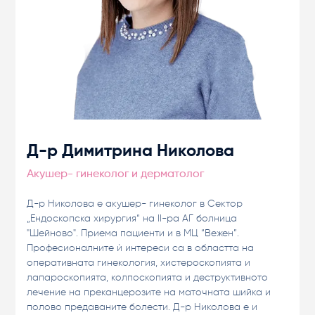
Д-р Димитрина Николова
Акушер- гинеколог и дерматолог
Д-р Николова е акушер- гинеколог в Сектор
„Ендоскопска хирургия“ на II-ра АГ болница
"Шейново". Приема пациенти и в МЦ “Вежен”.
Професионалните ѝ интереси са в областта на
оперативната гинекология, хистероскопията и
лапароскопията, колпоскопията и деструктивното
лечение на преканцерозите на маточната шийка и
полово предаваните болести. Д-р Николова е и