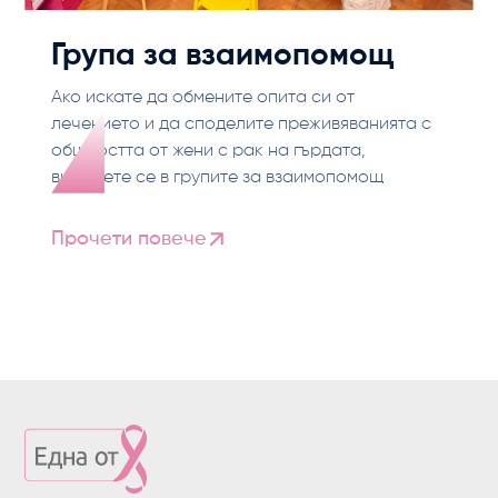
Група за взаимопомощ
Ако искате да обмените опита си от
лечението и да споделите преживяванията с
общността от жени с рак на гърдата,
включете се в групите за взаимопомощ
Прочети повече