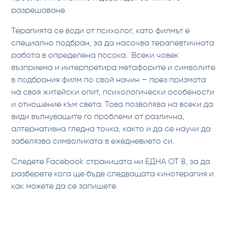
разрешаване.
Терапията се води от психолог, като филмът е
специално подбран, за да насочва терапевтичната
работа в определена посока. Всеки човек
възприема и интерпретира метафорите и символите
в подбрания филм по свой начин – през призмата
на своя житейски опит, психологически особености
и отношение към света. Това позволява на всеки да
види вълнуващите го проблеми от различна,
алтернативна гледна точка, както и да се научи да
забелязва символиката в ежедневието си.
Следете Facebook страницата ни ЕДНА ОТ 8, за да
разберете кога ще бъде следващата кинотерапия и
как можете да се запишете.