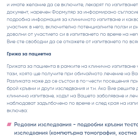
и имате желание да се включите, лекарят по изпитване
документ, наречен Формуляр за информирано съгласие
подробна информация за клиничното изпитване и какв
участник в него, включително потенциалните ползи и ри
доволни от участието си в изпитването по време на не
Вие сте свободни да се откажете от изпитването по вся
Грижа за пациетна
Грижата за пациента в рамките на клинично изпитване 
тази, която ще получите при обичайното лечение на В
Разликата може да се състои в по-чести посещения пр
брой кръвни и други изследвания и т.н. Ако Вие решите 
клинично изпитване, ходът на Вашето заболяване и ле
наблюдават задълбочено по време и след края на изпи
включва:
Редовни изследвания - подробни кръвни тест
изследвания (компютърна томография, костна 