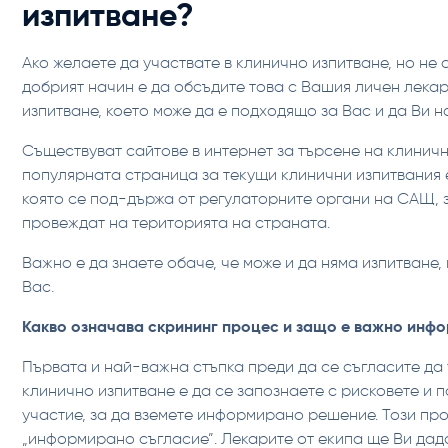
изпитване?
Ако желаете да участвате в клинично изпитване, но не 
добрият начин е да обсъдите това с Вашия личен лекар
изпитване, което може да е подходящо за Вас и да Ви н
Съществуват сайтове в интернет за търсене на клиничн
популярната страница за текущи клинични изпитвания
която се под-държа от регулаторните органи на САЩ, з
провеждат на територията на страната.
Важно е да знаете обаче, че може и да няма изпитване,
Вас.
Какво означава скрининг процес и защо е важно инф
Първата и най-важна стъпка преди да се съгласите да 
клинично изпитване е да се запознаете с рисковете и п
участие, за да вземете информирано решение. Този пр
„информирано съгласие”. Лекарите от екипа ще Ви дад