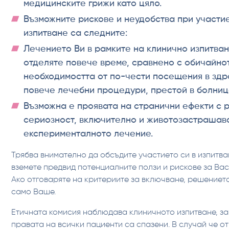
медицинските грижи като цяло.
Възможните рискове и неудобства при участи
изпитване са следните:
Лечението Ви в рамките на клинично изпитван
отделяте повече време, сравнено с обичайно
необходимостта от по-чести посещения в здр
повече лечебни процедури, престой в болница
Възможна е проявата на странични ефекти с 
сериозност, включително и животозастрашав
експерименталното лечение.
Трябва внимателно да обсъдите участието си в изпитва
вземете предвид потенциалните ползи и рискове за Вас
Ако отговаряте на критериите за включване, решението
само Ваше.
Етичната комисия наблюдава клиничното изпитване, за
правата на всички пациенти са спазени. В случай че о