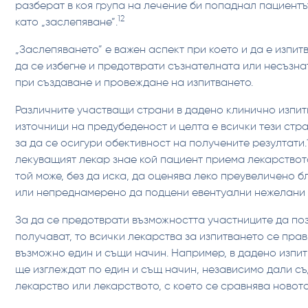
разберат в коя група на лечение би попаднал пациентът
12
като „заслепяване”.
„Заслепяването” е важен аспект при което и да е изпитв
да се избегне и предотврати съзнателната или несъзн
при създаване и провеждане на изпитването.
Различните участващи страни в дадено клинично изпит
източници на предубеденост и целта е всички тези стра
за да се осигури обективност на получените резултати.
лекуващият лекар знае кой пациент приема лекарството,
той може, без да иска, да оценява леко преувеличено 
или непреднамерено да подцени евентуални нежелани 
За да се предотврати възможността участниците да по
получават, то всички лекарства за изпитването се прав
възможно един и същи начин. Например, в дадено изпит
ще изглеждат по един и същ начин, независимо дали с
лекарство или лекарството, с което се сравнява новот