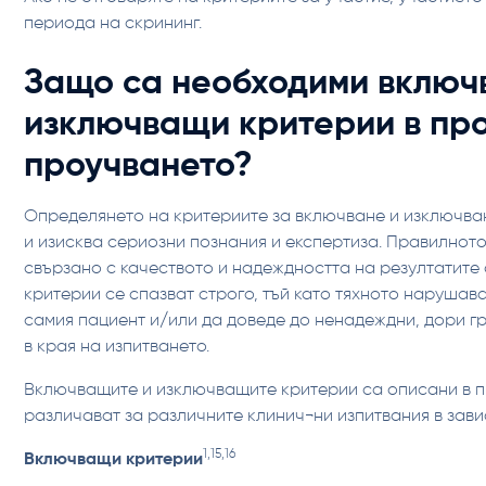
периода на скрининг.
Защо са необходими включ
изключващи критерии в пр
проучването?
Определянето на критериите за включване и изключва
и изисква сериозни познания и експертиза. Правилнот
свързано с качеството и надеждността на резултатите о
критерии се спазват строго, тъй като тяхното нарушав
самия пациент и/или да доведе до ненадеждни, дори г
в края на изпитването.
Включващите и изключващите критерии са описани в п
различават за различните клинич¬ни изпитвания в зави
1,15,16
‍Включващи критерии