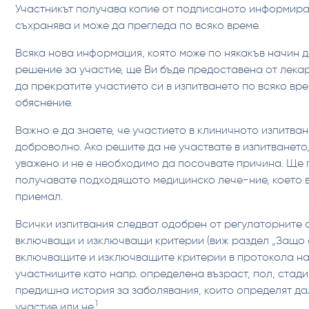
Участникът получава копие от подписаното информира
съхранява и може да прегледа по всяко време.
Всяка нова информация, която може по някакъв начин 
решение за участие, ще Ви бъде предоставена от лека
да прекратите участието си в изпитването по всяко вре
обяснение.
Важно е да знаете, че участието в клиничното изпитва
доброволно. Ако решите да не участвате в изпитването
уважено и не е необходимо да посочвате причина. Ще
получавате подходящото медицинско лече-ние, което в
приемал.
Всички изпитвания следват одобрен от регулаторните 
включващи и изключващи критерии (виж раздел „Защо
включващите и изключващите критерии в протокола на
участниците като напр. определена възраст, пол, стади
предишна история за заболявания, които определят да
1
участие или не.