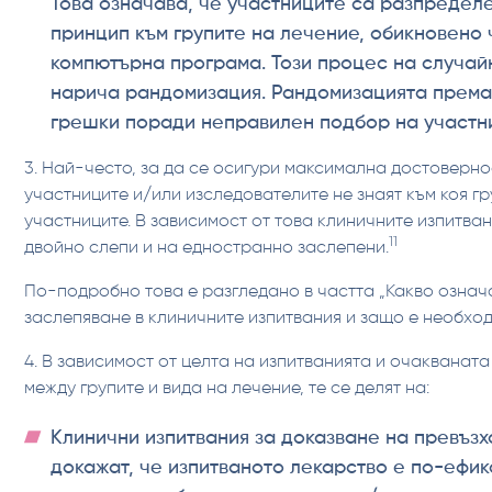
Това означава, че участниците са разпредел
принцип към групите на лечение, обикновено 
компютърна програма. Този процес на случа
нарича рандомизация. Рандомизацията према
грешки поради неправилен подбор на участн
3. Най-често, за да се осигури максимална достоверно
участниците и/или изследователите не знаят към коя г
участниците. В зависимост от това клиничните изпитва
11
двойно слепи и на едностранно заслепени.
По-подробно това е разгледано в частта „Какво означ
заслепяване в клиничните изпитвания и защо е необход
4. В зависимост от целта на изпитванията и очакваната
между групите и вида на лечение, те се делят на:
Клинични изпитвания за доказване на превъзх
докажат, че изпитваното лекарство е по-ефи