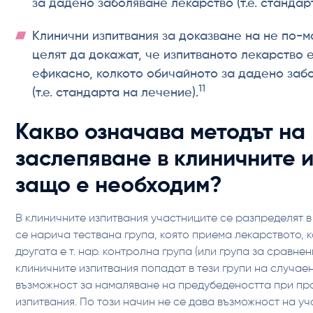
за дадено заболяване лекарство (т.е. стандар
Клинични изпитвания за доказване на не по-м
целят да докажат, че изпитваното лекарство 
ефикасно, колкото обичайното за дадено заб
11
(т.е. стандарта на лечение).
‍Какво означава методът на
заслепяване в клиничните 
защо е необходим?
В клиничните изпитвания участниците се разпределят в 
се нарича тествана група, която приема лекарството, к
другата е т. нар. контролна група (или група за сравнен
клиничните изпитвания попадат в тези групи на случае
възможност за намаляване на предубедеността при пр
изпитвания. По този начин не се дава възможност на уч