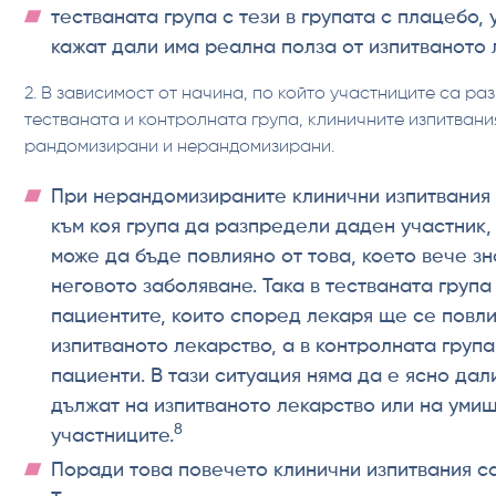
тестваната група с тези в групата с плацебо,
кажат дали има реална полза от изпитваното 
2. В зависимост от начина, по който участниците са ра
тестваната и контролната група, клиничните изпитвани
рандомизирани и нерандомизирани.
При нерандомизираните клинични изпитвания 
към коя група да разпредели даден участник
може да бъде повлияно от това, което вече зн
неговото заболяване. Така в тестваната група
пациентите, които според лекаря ще се повли
изпитваното лекарство, а в контролната група
пациенти. В тази ситуация няма да е ясно дал
дължат на изпитваното лекарство или на уми
8
участниците.
Поради това повечето клинични изпитвания с