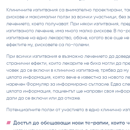
Клиничните изпитвания са внимателно проектирани, та
рискове и максимални ползи за всички участници, без 
лечението, което получават. При някои изпитвания, пре
изпитваното лечение, има много малко рискове. В по-р
изпитване на едно лекарство, обаче, когато все още не
ефектите му, рисковете са по-големи.
При всички изпитвания е възможно лечението да довед
странични ефекти, които лекарите не биха могли да пр
човек да се включи в клинично изпитване, трябва да м
цялата информация, която вече е известна за новото ле
наречен Формуляр за информирано съгласие. Едва след
цялата информация, пациентът ще направи своя инфо
дали да се включи или да откаже.
Потенциалните ползи от участието в едно клинично из
Достъп до обещаващи нови те-рапии, които ч