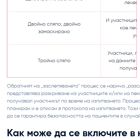
лечен
И участниците
Двойно сляпо; двойно
кое леч
замаскирано
уч
Участници, л
Тройно сляпо
на данните н
получав
Обратният на „заслепяването” процес се нарича „разс
представлява разкриване на участниците и/или на лека
получавал участникът по време на изпитването. Процес
планиран и е описан в протокола на изпитването. Този
да се гарантира безопасността на пациентите в случа
‍Как може да се включите в