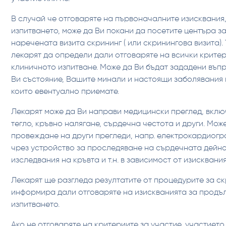
В случай че отговаряте на първоначалните изисквания
изпитването, може да Ви покани да посетите центъра з
наречената визита скрининг ( или скринингова визита). 
лекарят да определи дали отговаряте на всички критер
клиничното изпитване. Може да Ви бъдат зададени въп
Ви състояние, Вашите минали и настоящи заболявания и
които евентуално приемате.
Лекарят може да Ви направи медицински преглед, вклю
тегло, кръвно налягане, сърдечна честота и други. Мож
провеждане на други прегледи, напр. електрокардиогр
чрез устройство за проследяване на сърдечната дейно
изследвания на кръвта и т.н. в зависимост от изисквани
Лекарят ще разгледа резултатите от процедурите за ск
информира дали отговаряте на изискванията за продъ
изпитването.
Ако не отговаряте на критериите за участие, участиет