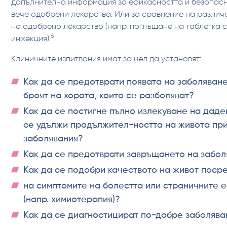
допълнителна информация за ефикасността и безопасн
вече одобрени лекарства. Или за сравнение на различ
на одобрено лекарство (напр. поглъщане на таблетка 
6
инжекция).
Клиничните изпитвания имат за цел да установят:
Как да се предотврати появата на заболяване
броят на хората, които се разболяват?
Как да се постигне пълно излекуване на даде
се удължи продължител-ността на живота пр
заболявания?
Как да се предотврати завръщането на забол
Как да се подобри качеството на живот поср
на симптомите на болестта или страничните 
(напр. химиотерапия)?
Как да се диагностицират по-добре заболява