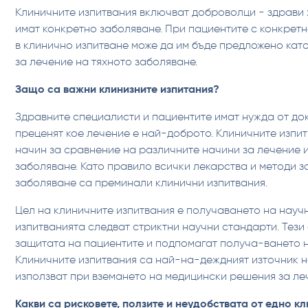
Клиничните изпитвания включват доброволци - здрави 
имат конкретно заболяване. При пациентите с конкрет
в клинично изпитване може да им бъде предложено като
за лечение на тяхното заболяване.
Защо са важни клинизните изпитания?
Здравните специалисти и пациентите имат нужда от док
преценят кое лечение е най-доброто. Клиничните изпи
начин за сравнение на различните начини за лечение 
заболяване. Като правило всички лекарства и методи з
заболяване са преминали клинични изпитвания.
Цел на клиничните изпитвания е получаването на науч
изпитванията следват стриктни научни стандарти. Тези
защитата на пациентите и подпомагат получа-ването н
Клиничните изпитвания са най-на-деждният източник н
използват при вземането на медицински решения за ле
‍Какви са рисковете, ползите и неудобствата от едно к