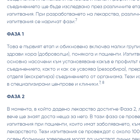
съединението ще бъде изследвано през различните ета
изпитвания. При разработването на лекарства, различ
7
изпитвания се наричат фази:
ФАЗА 1
Това е първият етап и обикновено включва малки групи 
здрави хора (доброволци), понякога и пациенти. Изпитв
основно насочени към установяване какъв е профилът 
съединението, както и как се усвоява (резорбира), пре
отделя (екскретира) съединението от организма. Тези 
7, 8
в специализирани центрове и клиники.
ФАЗА 2
В момента, в който дадено лекарство достигне Фаза 2,
вече ще знаят доста неща за него. В тази фаза се пров
изпитвания при пациенти, които имат заболяването, къ
лекарството. Тези изпитвания се провеждат с около 100
освен болнични заведения могат да участват лични лек