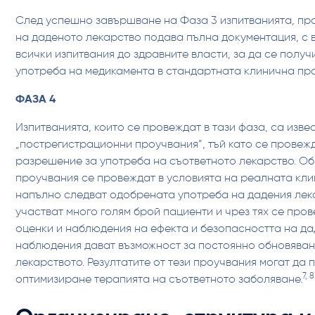
След успешно завършване на Фаза 3 изпитванията, пр
на даденото лекарство подава пълна документация, с 
всички изпитвания до здравните власти, за да се полу
употреба на медикамента в стандартната клинична пра
ФАЗА 4
Изпитванията, които се провеждат в тази фаза, са изве
„пострегистрационни проучвания”, тъй като се провеж
разрешение за употреба на съответното лекарство. Об
проучвания се провеждат в условията на реалната кли
напълно следват одобрената употреба на дадения лека
участват много голям брой пациенти и чрез тях се про
оценки и наблюдения на ефекта и безопасността на да
наблюдения дават възможност за постоянно обновяван
лекарството. Резултатите от тези проучвания могат да 
7, 8
оптимизиране терапията на съответното заболяване.