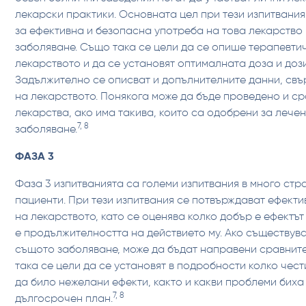
лекарски практики. Основната цел при тези изпитвания
за ефективна и безопасна употреба на това лекарство
заболяване. Също така се цели да се опише терапевтич
лекарството и да се установят оптималната доза и до
Задължително се описват и допълнителните данни, свъ
на лекарството. Понякога може да бъде проведено и ср
лекарства, ако има такива, които са одобрени за лече
7, 8
заболяване.
ФАЗА 3
Фаза 3 изпитванията са големи изпитвания в много ст
пациенти. При тези изпитвания се потвърждават ефект
на лекарството, като се оценява колко добър е ефектът
е продължителността на действието му. Ако съществув
същото заболяване, може да бъдат направени сравнит
така се цели да се установят в подробности колко чест
да било нежелани ефекти, както и какви проблеми биха
7, 8
дългосрочен план.