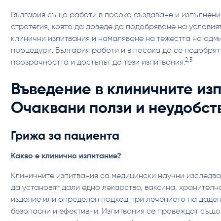
България също работи в посока създаване и изпълнен
стратегия, която да доведе до подобряване на условия
клинични изпитвания и намаляване на тежестта на адм
процедури. България работи и в посока да се подобря
2,5
прозрачността и достъпът до тези изпитвания.
Въведение в клиничните из
Очаквани ползи и неудобст
Грижа за пациента
‍Какво е клинично изпитание?
Клиничните изпитвания са медицински научни изследван
да установят дали едно лекарство, ваксина, хранителн
изделие или определен подход при лечението на даде
безопасни и ефективни. Изпитвания се провеждат също 