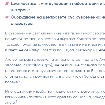
Диагностика в международни лаборатории и 
центрове.
Оборудване на центровете със съвременна и
апаратура.
В съвременния свят клиничните изпитвания имат своите
пациенти, лекари, общество и държава. Колкото по-раз
толкова по-активно участва тя в клинични изпитвания, 
в света не се извършват такива - Куба, Мианмар и Сев
Ако се направи справка на интернет страницата на Ам
здравето (clinicaltrials. gov), ще се види, че голямата ра
регистрираните проучвания на територията на Българ
очевидна, като проучванията в страните от Западна Е
4
повече.
Много държави изработват национални стратегии за п
клиничните изпитвания, като сред тях са Полша, Канад
2
други.