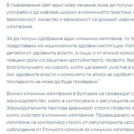
В съвременния свят едно ново лечение може да получи
употреба и да навлезе широко в клиничната практика, 
безопасност, качество и ефикасност се докажат чрез 
изпитвания.
За да получи одобрение едно клинично изпитване, то т
представено на националните здравни институции. Изп
детайли от здравните власти, а също и от етична комис
прецени дали са защитени достойнството, правата, бе
благополучието на хората, които ще вземат участие в 
Ако здравните власти и комисията по етика не одобрят 
1
последното не може да бъде проведено.
Всички клинични изпитвания в България се провеждат
законодателство, което е съгласувано с регулациите н
Законодателните текстове дефинират строги правила з
които участват в клинични изпитвания. Провеждането н
изпитване се контролира строго от регулаторните орга
наблюдение от Етичната комисия за клинични изпитван