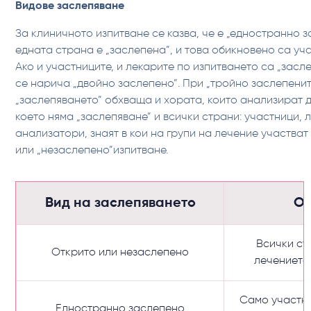
‍Видове заслепяване
За клиничното изпитване се казва, че е „едностранно з
едната страна е „заслепена”, и това обикновено са уча
Ако и участниците, и лекарите по изпитването са „засле
се нарича „двойно заслепено”. При „тройно заслепенит
„заслепяването” обхваща и хората, които анализират д
което няма „заслепяване” и всички страни: участници, 
анализатори, знаят в кои на групи на лечение участват
или „незаслепено”изпитване.
Вид на заслепяването
Оп
Всички ст
Открито или незаслепено
лечението
Само участни
Едностранно заслепено