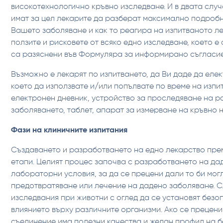
високотехнологично кръвно изследване. И в двата случ
имат за цел лекарите да разберат максимално подробн
Вашето заболяване и как то реагира на изпитваното ле
ползите и рисковете от всяко едно изследване, което е
са разяснени във Формуляра за информирано съгласие
Възможно е лекарят по изпитването, да Ви даде да еле
което да използвате и/или попълвате по време на изп
електронен дневник, устройство за проследяване на р
заболяването, таблет, апарат за измерване на кръвно на
Фази на клиничните изпитания
Създаването и разработването на едно лекарство пре
етапи. Целият процес започва с разработването на да
лабораторни условия, за да се прецени дали то би мог
предотвратяване или лечение на дадено заболяване. С
изследвания при животни с оглед да се установят безо
влиянието върху различните организми. Ако се прецени
съединение има полезни качества и желан профил на б