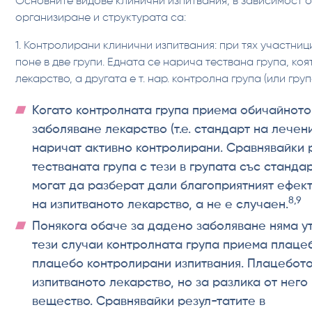
Основните видове клинични изпитвания, в зависимост 
организиране и структурата са:
1. Контролирани клинични изпитвания: при тях участни
поне в две групи. Едната се нарича тествана група, ко
лекарство, а другата е т. нар. контролна група (или гру
Когато контролната група приема обичайното
заболяване лекарство (т.е. стандарт на лечен
наричат активно контролирани. Сравнявайки 
тестваната група с тези в групата със станда
могат да разберат дали благоприятният ефек
8,9
на изпитваното лекарство, а не е случаен.
Понякога обаче за дадено заболяване няма у
тези случаи контролната група приема плацебо
плацебо контролирани изпитвания. Плацебото
изпитваното лекарство, но за разлика от него
вещество. Сравнявайки резул-татите в