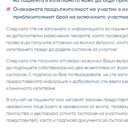
на пациента в изпитването може да бъде пре
Очакваната продължителност на участие в из
приблизителният брой на включените участни
След като сте се запознали с информацията за пациент
за допълнителни разяснения лекарите, които провежда
право е да получите отговори на всички въпроси, коит
изпитването преди да дадете съгласие за участие!
След като сте получили отговори на всички Ваши въпр
да подпишете собственоръчно два екземпляра от фор
съгласие. С подписа си Вие потвърждавате, че сте запо
предоставената инфорация и доброволно сте взели ре
клиничното изпитване.
В случай че пациентът или неговият законен представит
независимо лице (което е независимо от екипа, прове
присъства и декларира устното съгласие на участника
представител), както и подписва документа за съгласие