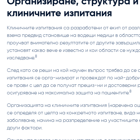
‍Организиране, структура и
клиничните изпитания
Клиничните изпитвания са разработени от екип от раз
взема предвид становище на водещи медици в областта
проучват внимателно резултатите от другите завършили
установят какво вече е известно и кои области се нужд
8
изследване.
След като се реши на кой научен въпрос трябва да се 
изпитвания се орга-низират и провеждат по най-добри
се прави с цел да се получат прециз-ни и достоверни р
8
осигуряване на максимална защита на пациентите.
Организацията на клиничните изпитвания (наречена още
се определя от целта на конкретното изпитване, вида 
заболяване, начина на разпределение на участниците 
други фактори.